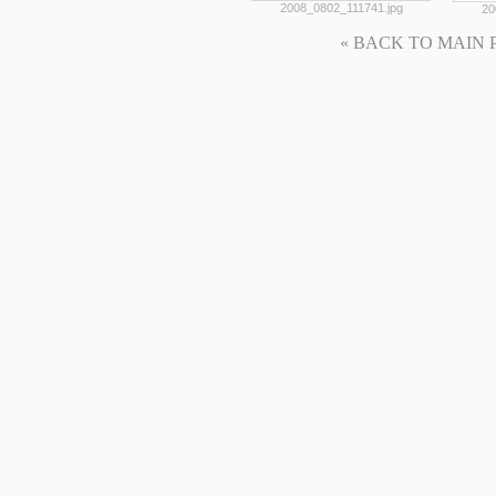
2008_0802_111741.jpg
20
« BACK TO MAIN PAG