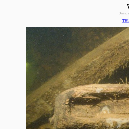
Diving
|
TH