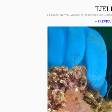
TJEL
Tjeldsund, Norway. Wrecks in the pictures are Germ
« PREVIOU