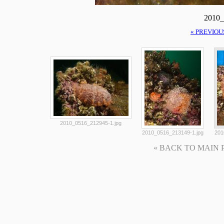
2010_
« PREVIOU
2010_0516_212945-1.jpg
2010_0516_213149-1.jpg
201
« BACK TO MAIN PAG