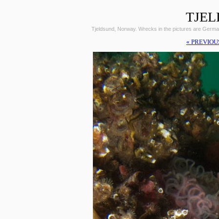
TJEL
Tjeldsund, Norway. Wrecks in the pictures are Germ
« PREVIOU