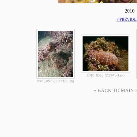
2010_
« PREVIOU
2010_0516_212945-1.jpg
2010_0516_211137-1.jpg
« BACK TO MAIN PAG