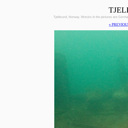
TJEL
Tjeldsund, Norway. Wrecks in the pictures are Germ
« PREVIOU