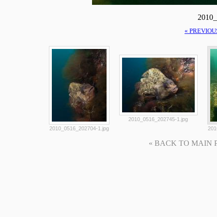
2010_
« PREVIOU
2010_0516_202745-1.jpg
2010_0516_202704-1.jpg
201
« BACK TO MAIN PAG