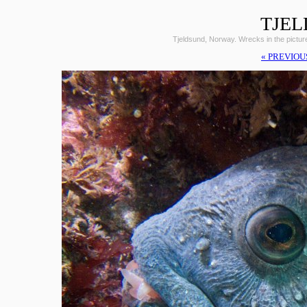
TJEL
Tjeldsund, Norway. Wrecks in the pictu
« PREVIOU