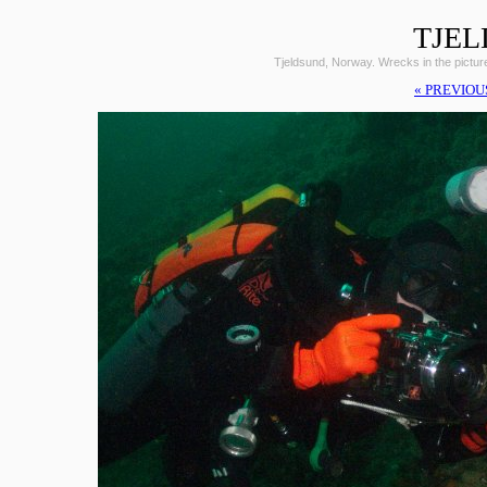
TJEL
Tjeldsund, Norway. Wrecks in the pictu
« PREVIOU