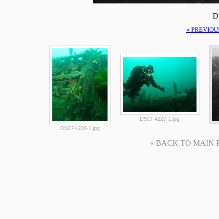
D
« PREVIOU
DSCF4227-1.jpg
DSCF4226-1.jpg
« BACK TO MAIN PAG