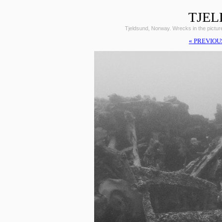
TJEL
Tjeldsund, Norway. Wrecks in the pictu
« PREVIOU