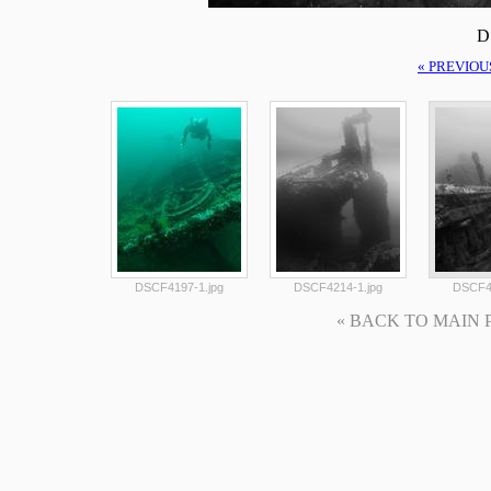
D
« PREVIOU
DSCF4197-1.jpg
DSCF4214-1.jpg
DSCF42
« BACK TO MAIN PAG