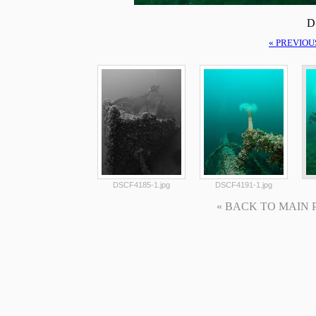
D
« PREVIOU
DSCF4185-1.jpg
DSCF4191-1.jpg
« BACK TO MAIN PAG