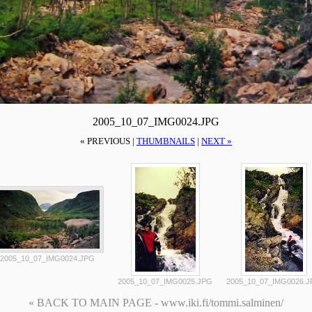
2005_10_07_IMG0024.JPG
« PREVIOUS |
THUMBNAILS
|
NEXT »
2005_10_07_IMG0024.JPG
2005_10_07_IMG0025.JPG
2005_10_07_IMG0026.
« BACK TO MAIN PAGE - www.iki.fi/tommi.salminen/