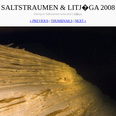
SALTSTRAUMEN & LITJ�GA 2008
Diving in Saltraumen area and Litj�ga.
« PREVIOUS
|
THUMBNAILS
|
NEXT »