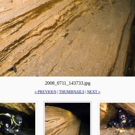
2008_0711_143733.jpg
« PREVIOUS
|
THUMBNAILS
|
NEXT »