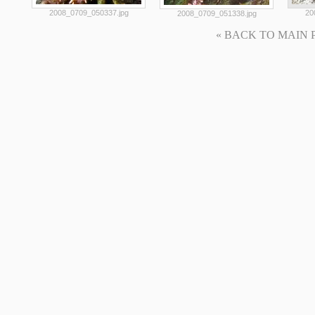
2008_0709_050337.jpg
20
2008_0709_051338.jpg
« BACK TO MAIN PAG