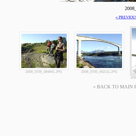
2008
« PREVIOU
2008_0705_084841.JPG
2008_0705_092211.JPG
200
« BACK TO MAIN PAG