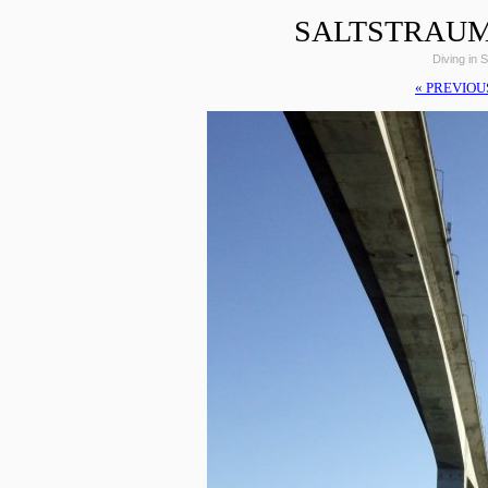
SALTSTRAUM
Diving in 
« PREVIOU