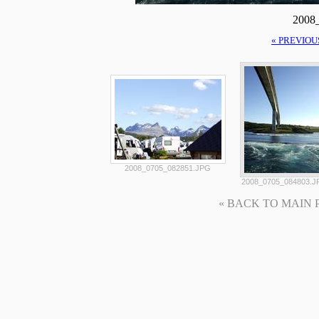
2008
« PREVIOU
2008_0705_082851.JPG
2008_0705_084803.J
« BACK TO MAIN PAG