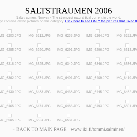
SALTSTRAUMEN 2006
Saltstraumen, Norway - The strongest natural tidal current in the world.
e contains all the pictures on this category.
Click here to see ONLY the pictures that I liked 
IMG_6203.JPG
IMG_6212.JPG
IMG_6238.JPG
IMG_6264.JPG
IMG_6282.JP
IMG_6285.JPG
IMG_6290.JPG
IMG_6291.JPG
IMG_6296.JPG
IMG_6313.JP
IMG_6318.JPG
IMG_6325.JPG
IMG_6340.JPG
IMG_6346.JPG
IMG_6356.JP
IMG_6362.JPG
IMG_6374.JPG
IMG_6401.JPG
IMG_6409.JPG
IMG_6419.JP
IMG_6430.JPG
IMG_6433.JPG
IMG_6438.JPG
IMG_6445.JPG
IMG_6452.JP
IMG_6465.JPG
IMG_6474.JPG
IMG_6486.JPG
IMG_6493.JPG
IMG_6501.JP
IMG_6505.JPG
IMG_6524.JPG
IMG_6531.JPG
« BACK TO MAIN PAGE - www.iki.fi/tommi.salminen/