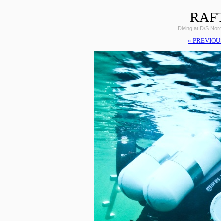
RAF
Diving at D/S Nor
« PREVIOU