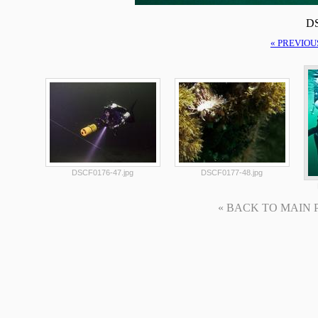
DS
« PREVIOU
DSCF0176-47.jpg
DSCF0177-48.jpg
« BACK TO MAIN PAG