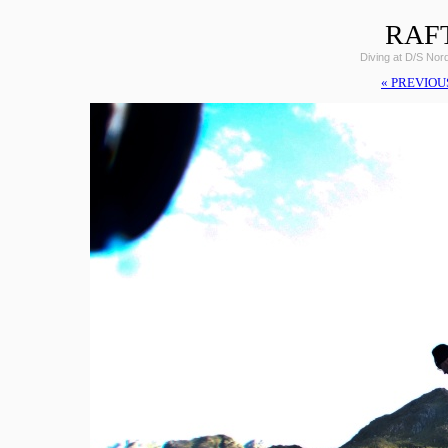
RAF
Diving at D/S Nor
« PREVIOU