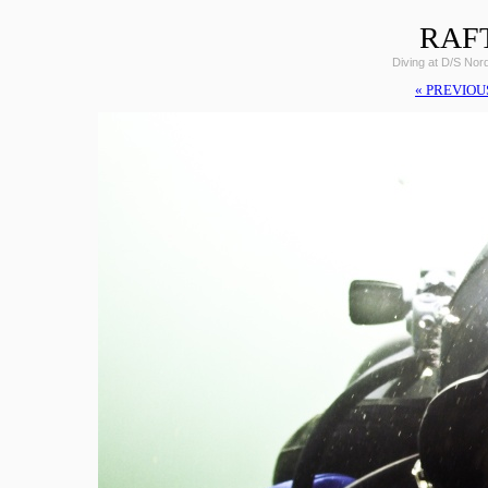
RAF
Diving at D/S Nor
« PREVIOU