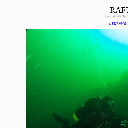
RAF
Diving at D/S Nor
« PREVIOU