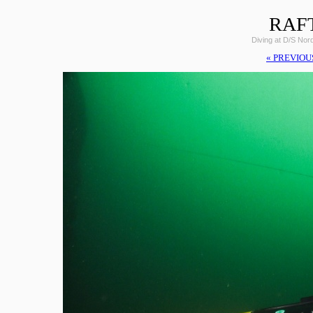
RAF
Diving at D/S Nor
« PREVIOU