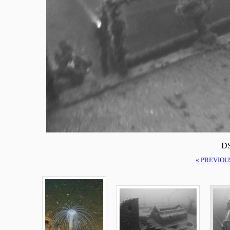
DS
« PREVIOU