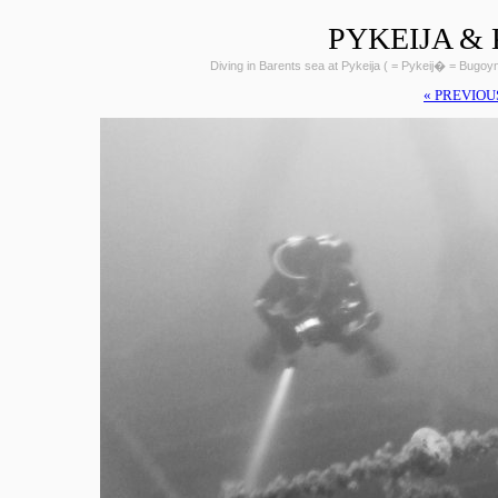
PYKEIJA &
Diving in Barents sea at Pykeija ( = Pykeij� = Bugo
« PREVIOU