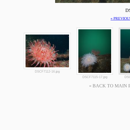
DS
« PREVIOU
DSCF7112-16.jpg
DSCF7115-17.jpg
DSC
« BACK TO MAIN PAG