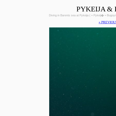
PYKEIJA &
Diving in Barents sea at Pykeija ( = Pykeij� = Bugo
« PREVIOU