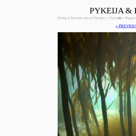
PYKEIJA &
Diving in Barents sea at Pykeija ( = Pykeij� = Bugo
« PREVIOU