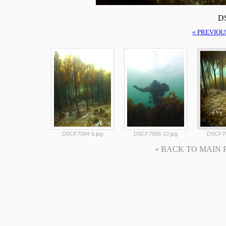
DS
« PREVIOU
DSCF7094-9.jpg
DSCF7096-10.jpg
DSCF70
« BACK TO MAIN PAG