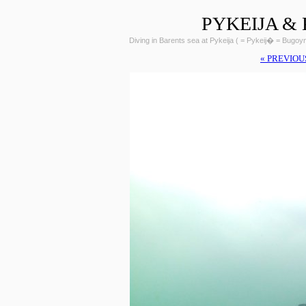
PYKEIJA &
Diving in Barents sea at Pykeija ( = Pykeij� = Bugo
« PREVIOU