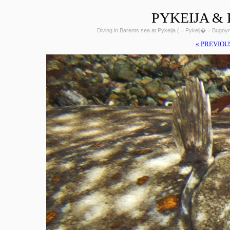
PYKEIJA &
Diving in Barents sea at Pykeija ( = Pykeij� = Bugo
« PREVIOU