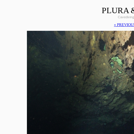
PLURA &
Cavediving
« PREVIOU