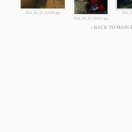
2011_08_15_112446.jpg
2011_0
2011_08_15_114117.jpg
« BACK TO MAIN PAG