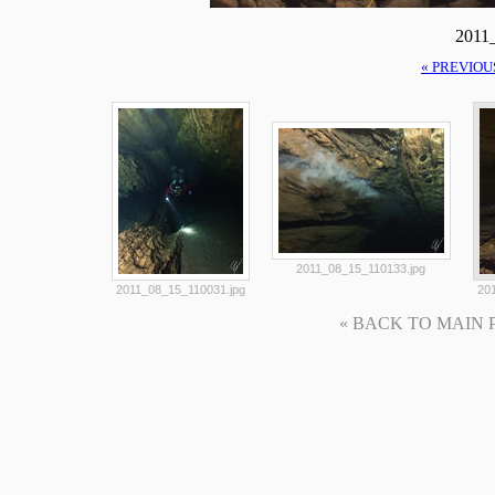
2011
« PREVIOU
2011_08_15_110133.jpg
2011_08_15_110031.jpg
20
« BACK TO MAIN PAG