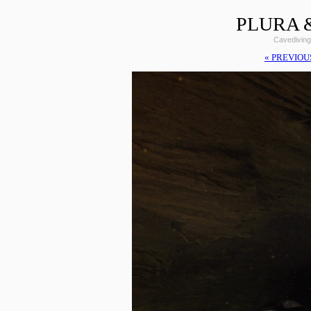
PLURA &
Cavediving
« PREVIOU