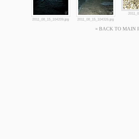
2011_0
2011_08_15_104209.jpg
2011_08_15_104326.jpg
« BACK TO MAIN PAG