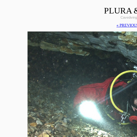
PLURA &
Cavediving
« PREVIOU