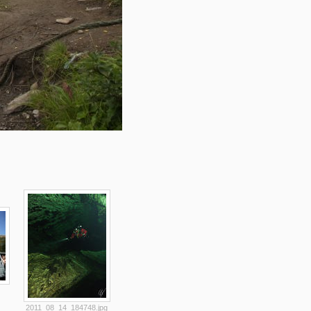
2011_08_14_184748.jpg