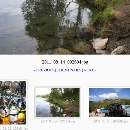
2011_08_14_092604.jpg
« PREVIOUS
|
THUMBNAILS
|
NEXT »
2011_08_14_092604.jpg
2011_08_14_161236.jpg
1_08_13_192154.jpg