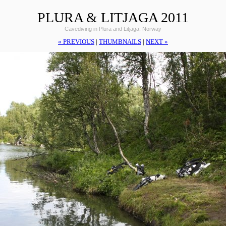
PLURA & LITJAGA 2011
Cavediving in Plura and Litjaga, Norway
« PREVIOUS
|
THUMBNAILS
|
NEXT »