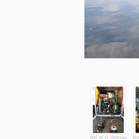
2011_08_13_192054.jpg
201