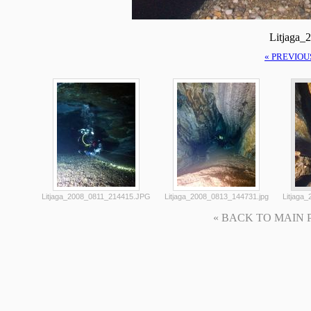
Litjaga_
« PREVIOU
Litjaga_2008_0811_214415.JPG
Litjaga_2008_0813_144731.jpg
Litjaga
« BACK TO MAIN PAG