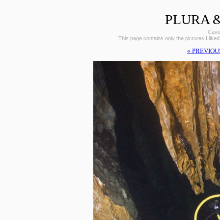
PLURA &
Caves
This page contains only the pictures I liked
« PREVIOU