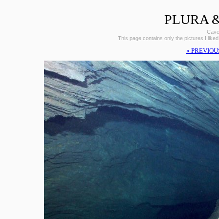
PLURA &
Caves
This page contains only the pictures I liked
« PREVIOU