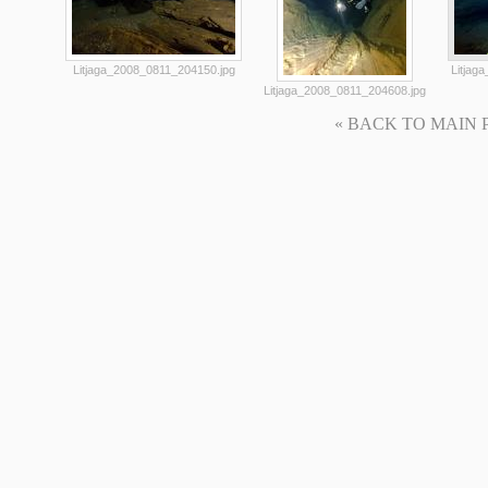
Litjaga_2008_0811_204150.jpg
Litjag
Litjaga_2008_0811_204608.jpg
« BACK TO MAIN PAG