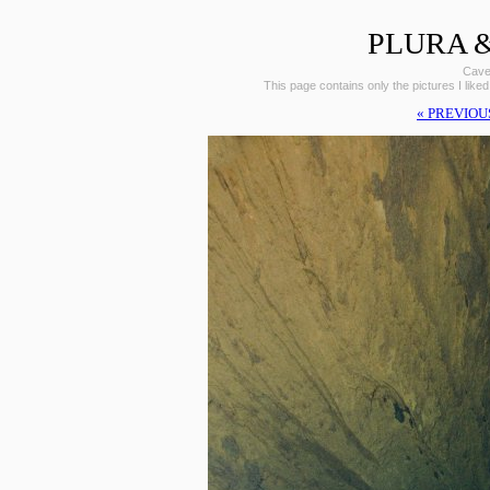
PLURA &
Caves
This page contains only the pictures I liked
« PREVIOU