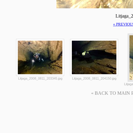
Litjaga_
« PREVIOU
Litjaga_2008_0811_203345.jpg
Litjaga_2008_0811_204150.jpg
Litja
« BACK TO MAIN PAG