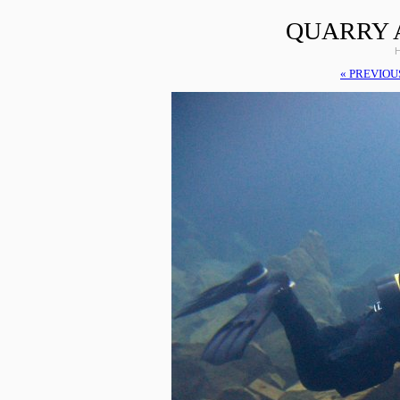
QUARRY 
H
« PREVIOU