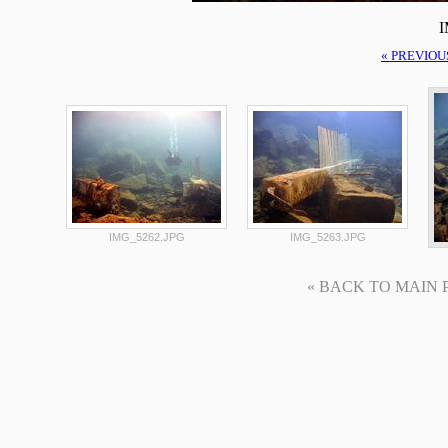
I
« PREVIOU
IMG_5262.JPG
IMG_5263.JPG
« BACK TO MAIN PAG