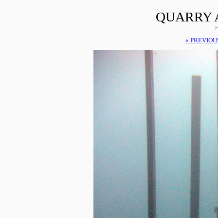
QUARRY 
H
« PREVIOU