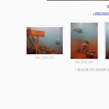
I
« PREVIOU
IMG_5228.JPG
IMG_5230.JPG
« BACK TO MAIN PAG