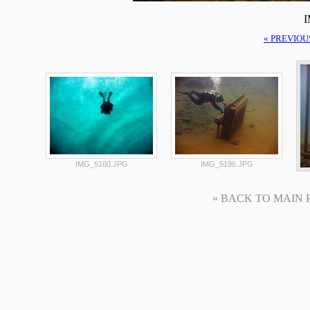
I
« PREVIOU
IMG_5160.JPG
IMG_5196.JPG
« BACK TO MAIN PAG