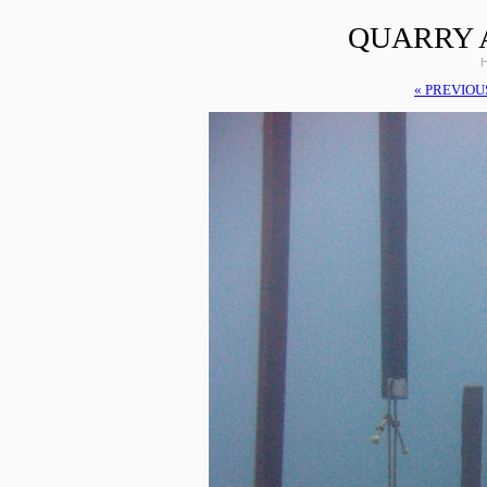
QUARRY 
H
« PREVIOU