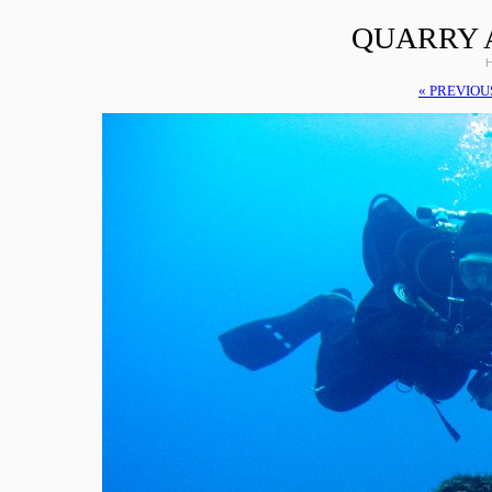
QUARRY 
H
« PREVIOU