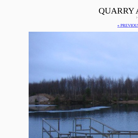
QUARRY 
H
« PREVIOU