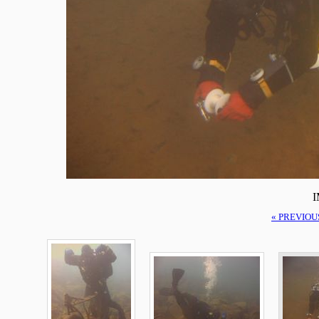
I
« PREVIOU