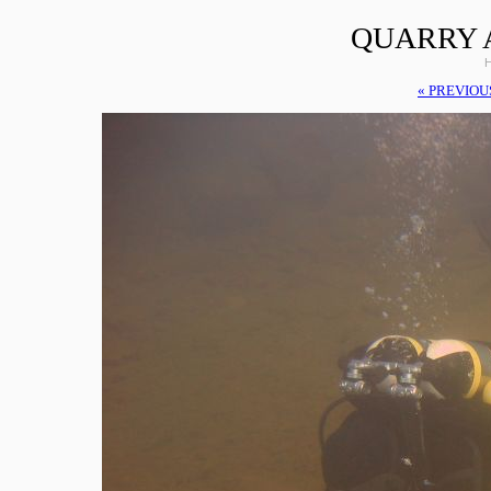
QUARRY 
H
« PREVIOU