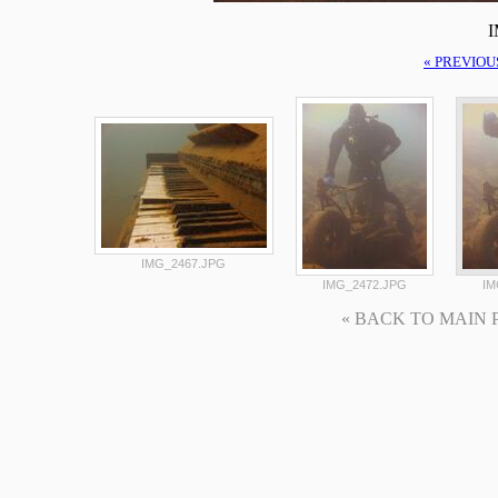
I
« PREVIOU
IMG_2467.JPG
IMG_2472.JPG
IM
« BACK TO MAIN PAG