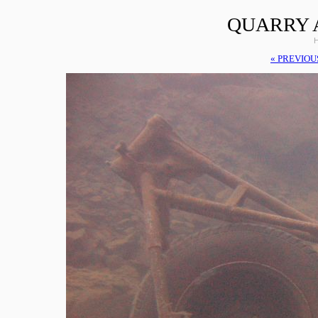
QUARRY 
H
« PREVIOU