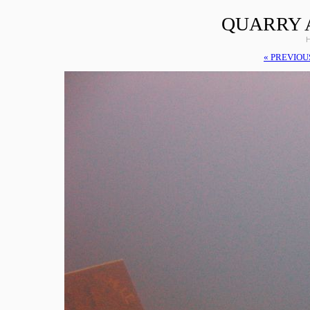
QUARRY 
H
« PREVIOU