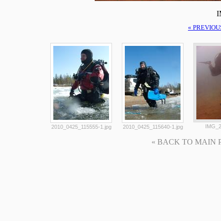
I
« PREVIOU
IMG_2
2010_0425_115555-1.jpg
2010_0425_115640-1.jpg
« BACK TO MAIN PAG