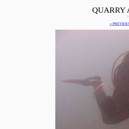
QUARRY 
H
« PREVIOU