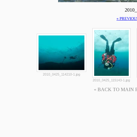
2010_
« PREVIOU
2010_0425_114210-1.jpg
2010_0425_115143-1.jpg
« BACK TO MAIN PAG