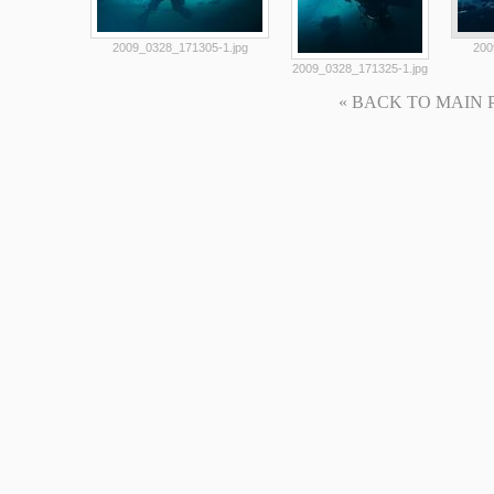
2009_0328_171305-1.jpg
200
2009_0328_171325-1.jpg
« BACK TO MAIN PAG