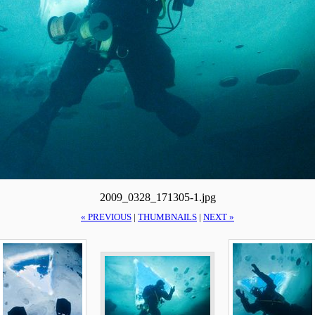
2009_0328_171305-1.jpg
« PREVIOUS
|
THUMBNAILS
|
NEXT »