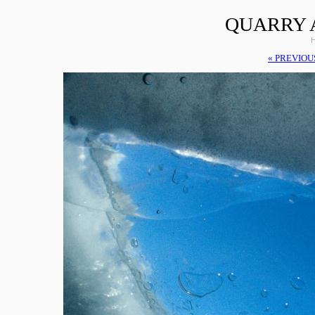
QUARRY 
H
« PREVIOU