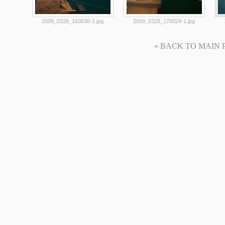
2009_0328_163630-1.jpg
2009_0328_170024-1.jpg
« BACK TO MAIN PAG