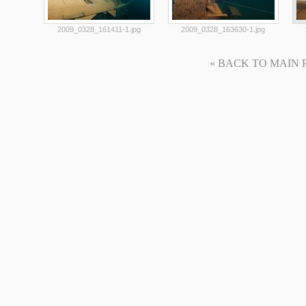
2009_0328_161411-1.jpg
2009_0328_163630-1.jpg
« BACK TO MAIN PAG