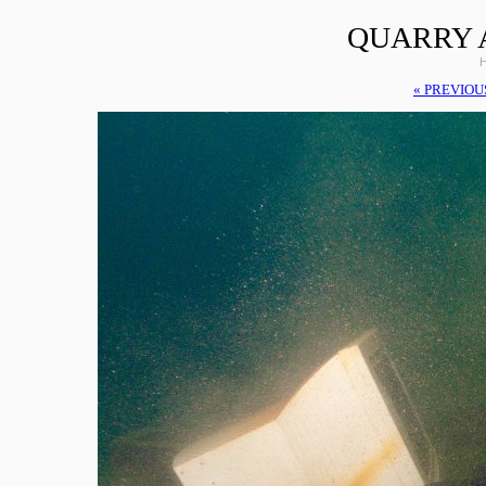
QUARRY 
H
« PREVIOU