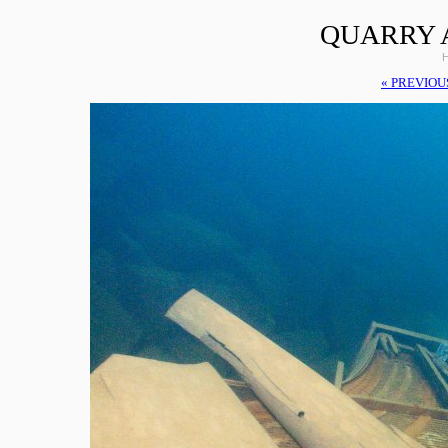
QUARRY 
H
« PREVIOU