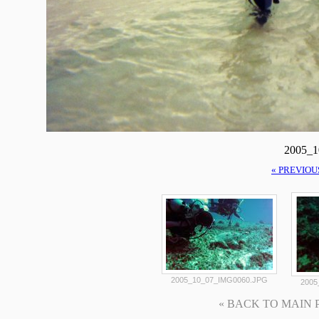
2005_
« PREVIOU
2005_10_07_IMG0060.JPG
2005
« BACK TO MAIN PAG