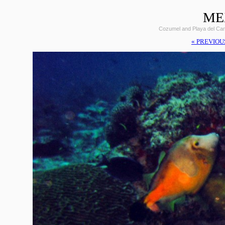
ME
Cozumel and Playa del Car
« PREVIOU